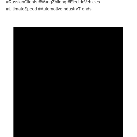
#RussianClients #WangZhilong #ElectricVehicles
#UltimateSpeed #AutomotiveIndustryTrends