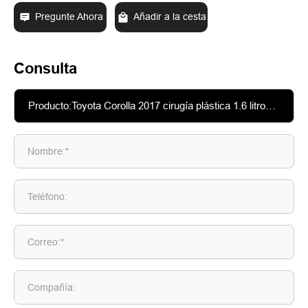
Pregunte Ahora
Añadir a la cesta
Consulta
Nombre:*
Teléfono:
Correo:*
Compañía: