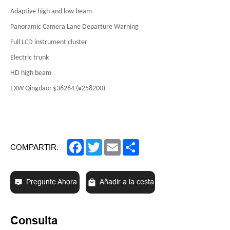
Adaptive high and low beam
Panoramic Camera Lane Departure Warning
Full LCD instrument cluster
Electric trunk
HD high beam
EXW Qingdao: $36264 (¥258200)
Facebook
Twitter
Email
Share
COMPARTIR:
Pregunte Ahora
Añadir a la cesta
Consulta