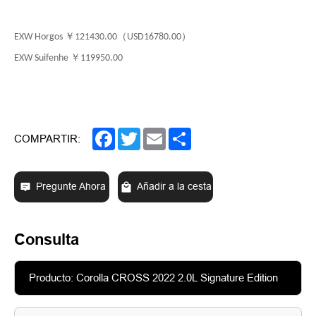
￥
（
）
EXW Horgos
121430.00
USD16780.00
￥
EXW Suifenhe
119950.00
Facebook
Twitter
Email
Share
COMPARTIR:
Pregunte Ahora
Añadir a la cesta
Consulta