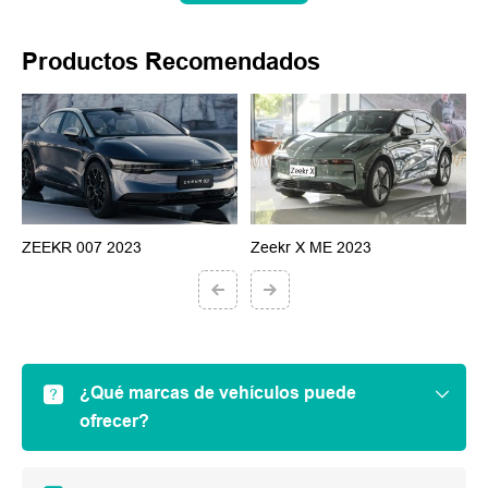
Productos Recomendados
ZEEKR 007 2023
Zeekr X ME 2023
Z
¿Qué marcas de vehículos puede
ofrecer?