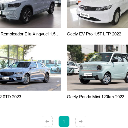
Gee LY Remolcador Ella Xingyuel 1.5TE Rev Zh I Versión Del Cuadro 2022
Geely EV Pro 1.5T LFP 2022
 2.0TD 2023
Geely Panda Mini 120km 2023
1