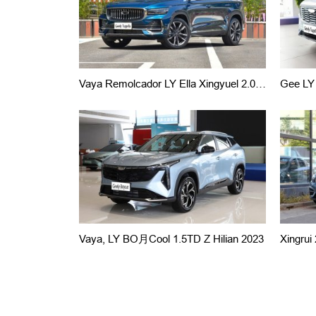
Vaya Remolcador LY Ella Xingyuel 2.0TD 2023
Vaya, LY BO月cool 1.5TD Z Hilian 2023
Xingrui