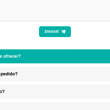
ENVIAR
e ofrecer?
 pedido?
lo?