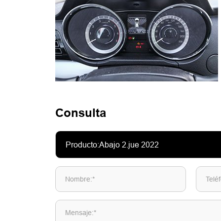
Consulta
Nombre:*
Telé
Mensaje:*