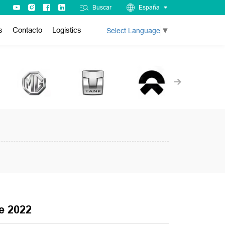
Buscar
España
s
Contacto
Logistics
Select Language
▼
e 2022