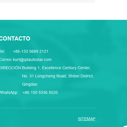
CONTACTO
Tel:
+86-133 5689 2121
Correo:
kurt@qdautostar.com
DIRECCIÓN:
Building 1, Excellence Century Center,
No. 31 Longcheng Road, Shibei District,
Qingdao
WhatsApp:
+86 150 5336 5020
SITEMAP