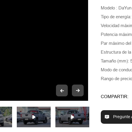
Modelo : DaYun
Tipo de energía
Velocidad máxi
Potencia máxima
Par máximo del
Estructura de la
Tamaño (mm): 
Modo de condu
Rango de precio
COMPARTIR:
Pregunte 