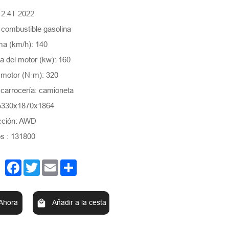
 2.4T 2022
: combustible gasolina
ma (km/h): 140
 del motor (kw): 160
 motor (N·m): 320
 carrocería: camioneta
5330x1870x1864
cción: AWD
s : 131800
Facebook
Twitter
Email
Share
Ahora
Añadir a la cesta