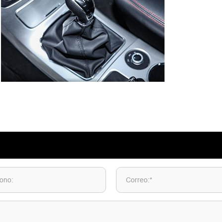
fono:
Correo:*