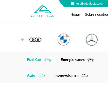
kurt@qdautostar.com
Hogar
Sobre nosotro
Fuel Car
Energia nueva
Auto
monovolumen