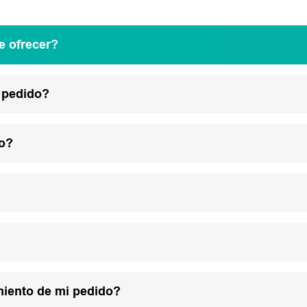
e ofrecer?
 pedido?
lo?
miento de mi pedido?