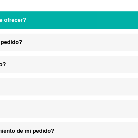
e ofrecer?
 pedido?
lo?
miento de mi pedido?