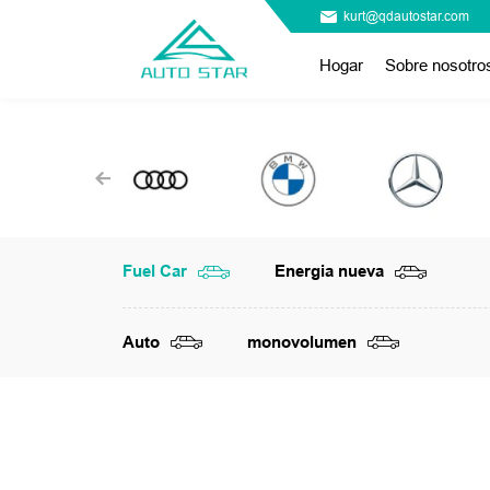
kurt@qdautostar.com
Hogar
Sobre nosotro
Fuel Car
Energia nueva
Auto
monovolumen