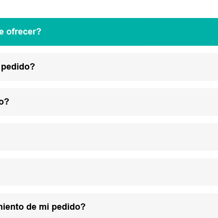
e ofrecer?
 pedido?
lo?
miento de mi pedido?