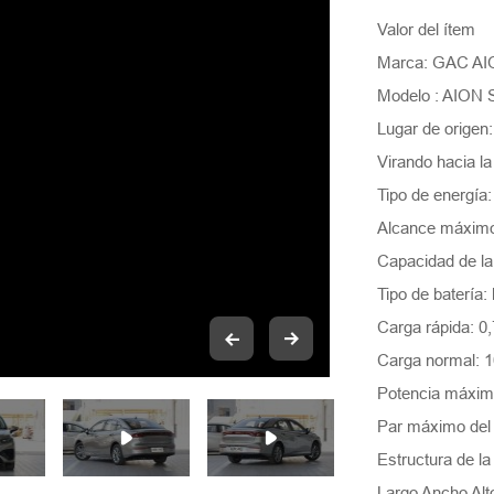
Valor del ítem
Marca: GAC A
Modelo : AION 
Lugar de origen
Virando hacia la
Tipo de energía:
Alcance máximo
Capacidad de la
Tipo de batería:
Carga rápida: 0
Carga normal: 1
Potencia máxim
Par máximo del
Estructura de l
Largo Ancho A