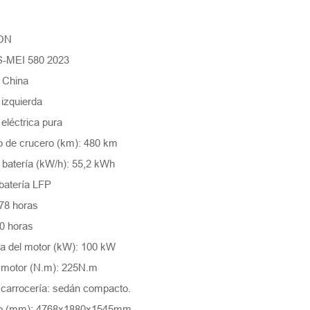
ION
S-MEI 580 2023
: China
 izquierda
 eléctrica pura
 de crucero (km): 480 km
 batería (kW/h): 55,2 kWh
 batería LFP
,78 horas
0 horas
a del motor (kW): 100 kW
 motor (N.m): 225N.m
a carrocería: sedán compacto.
lto (mm): 4768x1880x1545mm