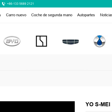
+86-133 5689 2121
s
Carro nuevo
Coche de segunda mano
Autopartes
Noticia
YO S-MEI 