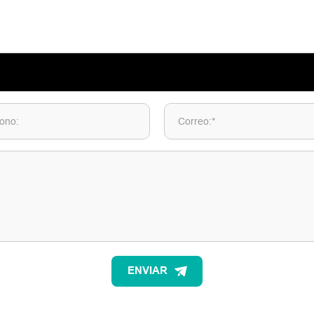
fono:
Correo:*
ENVIAR