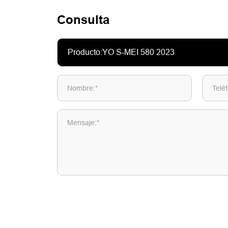
Consulta
Nombre:*
Telé
Mensaje:*