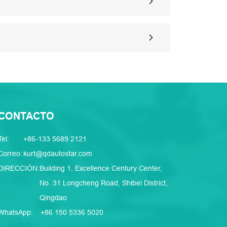
CONTACTO
Tel:
+86-133 5689 2121
Correo:
kurt@qdautostar.com
DIRECCIÓN:
Building 1, Excellence Century Center,
No. 31 Longcheng Road, Shibei District,
Qingdao
WhatsApp:
+86 150 5336 5020