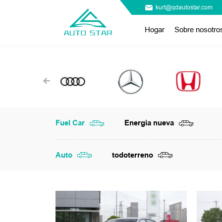
kurt@qdautostar.com
Hogar
Sobre nosotro
Fuel Car
Energia nueva
Auto
todoterreno