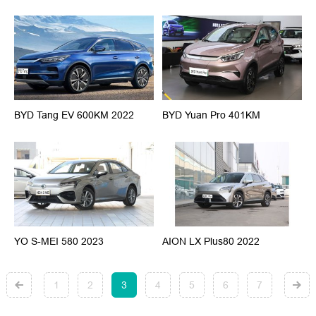
BYD Tang EV 600KM 2022
BYD Yuan Pro 401KM
YO S-MEI 580 2023
AION LX Plus80 2022
1
2
3
4
5
6
7