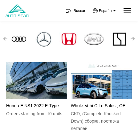
Buscar
España
Honda E:NS1 2022 E-Type
Whole-Vehi C Le Sales , OEM Sales , Foreign Agent Sales Available
Orders starting from 10 units
CKD, (Complete Knocked
Down) сборка, поставка
деталей